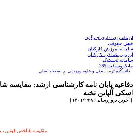
اتوماسیون اداری چارگون
فیش حقوقی
سامانه آموزش کارکنان
ارزیابی عملکرد کارکنان
سامانه لجستیک
مایکروسافت 365
دانشکده تربیت بدنی و علوم ورزشی
صفحه اصلی
اسکی آلپاین نخبه
| آخرین بروزرسانی: ۱۴۰۱/۳/۲۸ |
مقایسه شاخص قوس ، مرکز فشار (cop) ، توزیع فشار کف پا و نیروی عمودی بین 