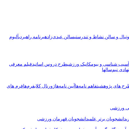
ال و سالن نشاط و تندرستی
سالن عیدی‌زاده
برنامه راهبردی
آلبوم
سیب شناسی و بیومکانیک ورزشی
طرح دروس اساتید
فیلم معرفی
هادی نیم‌سالها
رح های پژوهشی
تفاهم نامه‌ها
آیین نامه‌ها
ژورنال کلاب
فرم‌ها
فرم های
می ورزشی
ی
دانشجویان برتر علمی
دانشجویان قهرمان ورزشی