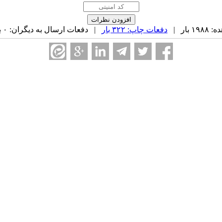
بار |
دفعات چاپ: ۳۲۲ بار
| دفعات ارسال به دیگران: ۰ بار |