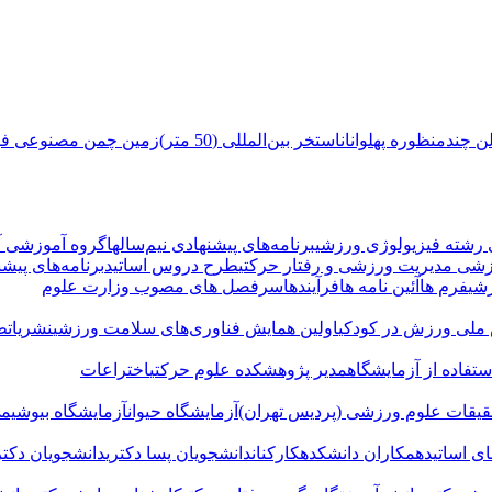
ن چندمنظوره پهلوانان
استخر بین‌المللی (50 متر)
زمین چمن مصنوعی فوتب
 رشته فیزیولوژی ورزشی
برنامه‌های پیشنهادی نیم‌سالها
گروه آموزشی آ
زشی مدیریت ورزشی و رفتار حرکتی
طرح دروس اساتید
برنامه‌های پیشن
شی
فرم ها
آئین نامه ها
فرآیندها
سرفصل های مصوب وزارت علوم
ملی ورزش در کودکی
اولین همایش فناوری‌های سلامت ورزشی
نشریات
ط
ستفاده از آزمایشگاه
مدیر پژوهشکده علوم حرکتی
اختراعات
قیقات علوم ورزشی (پردیس تهران)
آزمایشگاه حیوان
آزمایشگاه بیوشی
ای اساتید
همکاران دانشکده
کارکنان
دانشجویان پسا دکتری
دانشجویان دکتر