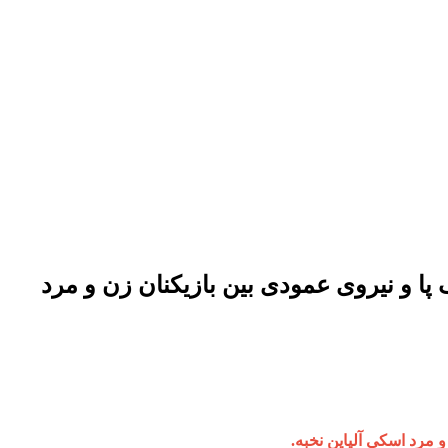
یسه شاخص قوس ، مرکز فشار (cop) ، توزیع فشار کف پا و نیروی عمودی بین بازیکنان زن و مرد