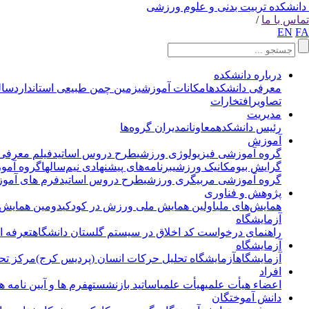
دانشکده تربیت بدنی و علوم ورزشی
تماس با ما
/
EN
FA
درباره دانشکده
معرفی دانشکده
امکانات آموزشی
زمین چمن طبیعی استاندارد
سال
تصاویر
افتخارات
مدیریت
رئیس دانشکده
معاونان
مدیران گروه‌ها
آموزش
گروه آموزشی فیزیولوژی ورزشی
طرح دروس اساتید
فیلم معرفی
گرایش بیومکانیک ورزشی
برنامه‌های پیشنهادی نیم‌سالها
گروه آمو
گروه آموزشی مربیگری ورزشی
طرح دروس اساتید
فرم های آموز
پژوهش و فناوری
همایش‌های ملی
اولین همایش ملی ورزش در کودکی
دومین همایش 
آزمایشگاه
راهنمای درخواست کد اخلاق در سیستم گلستان دانشگاه
تعرفه ا
آزمایشگاه
آزمایشگاه
آزمایشگاه تحلیل حرکات انسان (پردیس کرج)
مرکز تح
افراد
اعضاء هیأت علمی
هیأت علمی
اساتید بازنشسته
فرم ها و آیین نامه ه
دانش آموختگان