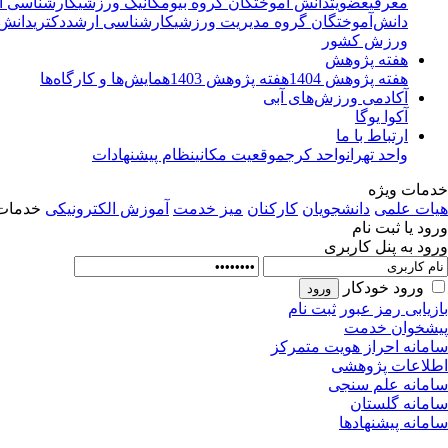
معرفی
عضویت
دانش آموختگان گروه بیومکانیک ورزشی
کارشناسی ا
دانش‌آموختگان گروه مدیریت ورزشی
کارشناسی ارشد
دکتری
دانش‌
ورزش کشور
هفته پژوهش
هفته پژوهش 1404
هفته پژوهش 1403
همایش‌ها و کارگاه‌ها
آکادمی ورزش‌های آبی
آکوا یوگا
ارتباط با ما
واحد تهران
واحد کرج
موقعیت مکانی
نظام پیشنهادات
خدمات ویژه
هیات علمی
دانشجویان
کارکنان
میز خدمت
آموزش الکترونیکی
خدمات 
ورود یا ثبت نام
ورود به پنل کاربری
ورود خودکار
بازیابی رمز عبور
ثبت نام
پیشخوان خدمت
سامانه احراز هویت متمرکز
اطلاعات پژوهشی
سامانه علم سنجی
سامانه گلستان
سامانه پیشنهادها