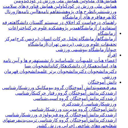
همایش‌های ملی
اولین همایش ملی ورزش در کودکی
دومین
همایش ملی ورزش در کودکی
اولین همایش فناوری‌های سلامت
ورزشی
نشریات
طرح های پژوهشی
تفاهم نامه‌ها
آیین نامه‌ها
ژورنال
کلاب
فرم‌ها
فرم های آزمایشگاه
راهنمای درخواست کد اخلاق در سیستم گلستان دانشگاه
تعرفه
استفاده از آزمایشگاه
مدیر پژوهشکده علوم حرکتی
اختراعات
آزمایشگاه
آزمایشگاه
آزمایشگاه تحلیل حرکات انسان (پردیس کرج)
مرکز
تحقیقات علوم ورزشی (پردیس تهران)
آزمایشگاه
حیوان
آزمایشگاه بیوشیمی ورزشی
افراد
اعضاء هیأت علمی
هیأت علمی
اساتید بازنشسته
فرم ها و آیین نامه
های اساتید
همکاران دانشکده
کارکنان
دانشجویان پسا
دکتری
دانشجویان دکتری
دانشجویان برتر علمی
دانشجویان قهرمان
ورزشی
دانش آموختگان
معرفی
عضویت
دانش آموختگان گروه بیومکانیک ورزشی
کارشناسی
ارشد
دکتری
دانش آموختگان گروه رفتار حرکتی
کارشناسی
ارشد
دکتری
دانش‌آموختگان گروه آسیب‌شناسی
ورزشی
کارشناسی ارشد
دکتری
دانش‌آموختگان گروه مدیریت ورزشی
کارشناسی
ارشد
دکتری
دانش‌آموختگان گروه فیزیولوژی ورزشی
کارشناسی
ارشد
دکتری
دانش‌آموختگان گروه کارشناسی تربیت‌بدنی
فرصتهای
شغلی
چهره‌های شاخص اجرایی ورزش کشور