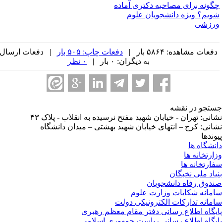
گونه برای مصاحبه دکتری آماده
ویم؟ ویژه دانشجویان علوم
رزشی
فعات مشاهده: ۵۸۶۴ بار |
دفعات چاپ: ۵۰۵ بار
| دفعات ارسال
به دیگران: ۰ بار |
۰ نظر
تجو در نقشه
انی: تهران - خیابان شهید مفتح نرسیده به انقلاب - پلاک ۴۳
انی: کرج – انتهای خیابان شهید بهشتی – میدان دانشگاه
وندها
نشگاه ها
ارتخانه ها
ارتخانه ها
یاد ملی نخبگان
دوق رفاه دانشجویان
مانه شکایات وزارت علوم
مانه تدارکات الکترونیکی دولت
یگاه اطلاع رسانی دفتر مقام معظم رهبری
یگاه اطلاع رسانی ریاست جمهوری اسلامی