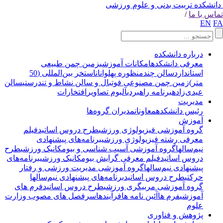
انشکده تربیت بدنی و علوم ورزشی
اس با ما
/
EN
F
درباره دانشکده
معرفی دانشکده
امکانات آموزشی
زمین چمن طبیعی
استاندارد
سالن چندمنظوره پهلوانان
استخر بین‌المللی (50
متر)
زمین چمن مصنوعی فوتبال و سالن نشاط و تندرستی
سالن
عیدی‌زاده
برنامه راهبردی
آلبوم تصاویر
افتخارات
مدیریت
رئیس دانشکده
معاونان
مدیران گروه‌ها
آموزش
گروه آموزشی فیزیولوژی ورزشی
طرح دروس اساتید
فیلم
معرفی رشته فیزیولوژی ورزشی
برنامه‌های پیشنهادی
نیم‌سالها
گروه آموزشی آسیب شناسی و بیومکانیک ورزشی
طرح
دروس اساتید
فیلم معرفی گرایش بیومکانیک ورزشی
برنامه‌های
پیشنهادی نیم‌سالها
گروه آموزشی مدیریت ورزشی و رفتار
حرکتی
طرح دروس اساتید
برنامه‌های پیشنهادی نیم‌سالها
گروه آموزشی مربیگری ورزشی
طرح دروس اساتید
فرم های
آموزشی
فرم ها
آئین نامه ها
فرآیندها
سرفصل های مصوب وزارت
علوم
پژوهش و فناوری